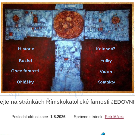
tejte na stránkách Římskokatolické farnosti
JEDOVN
Poslední aktualizace:
1.8.2026
Správce stránek:
Petr Málek