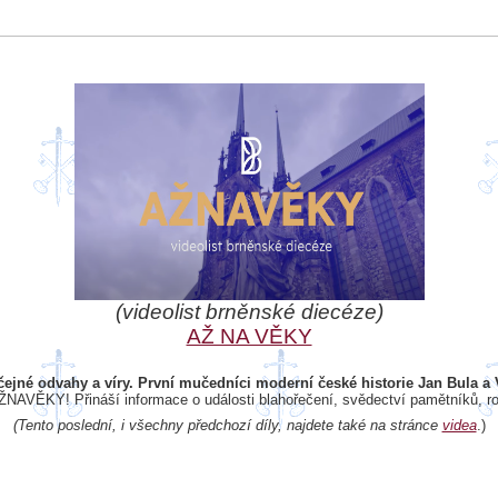
(videolist brněnské diecéze)
AŽ NA VĚKY
ejné odvahy a víry. První mučedníci moderní české historie Jan Bula a 
 AŽNAVĚKY! Přináší informace o události blahořečení, svědectví pamětníků, r
(Tento poslední, i všechny předchozí díly, najdete také na stránce
videa
.)