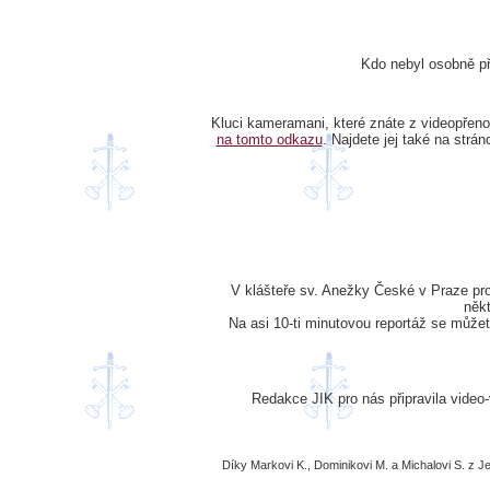
Kdo nebyl osobně př
Kluci kameramani, které znáte z videopřen
na tomto odkazu
. Najdete jej také na strá
V klášteře sv. Anežky České v Praze pr
někt
Na asi 10-ti minutovou reportáž se může
Redakce JIK pro nás připravila video
Díky Markovi K., Dominikovi M. a Michalovi S. z Jed