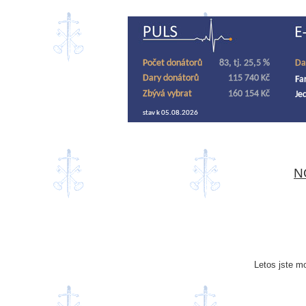
N
Letos jste mo