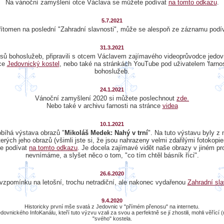
Na vánoční zamyšlení otce Václava se můžete podívat
na tomto odkazu
.
5.7.2021
ítomen na poslední "Zahradní slavnosti", může se alespoň ze záznamu podí
31.3.2021
osů bohoslužeb, připravili s otcem Václavem zajímavého videoprůvodce jedo
nce
Jedovnický kostel
, nebo také na stránkách YouTube pod uživatelem 'farnost
bohoslužeb.
24.1.2021
Vánoční zamyšlení 2020 si můžete poslechnout
zde.
Nebo také v archivu farnosti na stránce
videa
10.1.2021
obíhá výstava obrazů "
Mikoláš Medek: Nahý v trní
". Na tuto výstavu byly z 
erých jeho obrazů (všimli jste si, že jsou nahrazeny velmi zdařilými fotokopi
te podívat
na tomto odkazu
. Je docela zajímavé vidět naše obrazy v jiném pro
nevnímáme, a slyšet něco o tom, "co tím chtěl básník říci".
26.6.2020
-vzpomínku na letošní, trochu netradiční, ale nakonec vydařenou
Zahradní sla
9.4.2020
Historicky první mše svatá z Jedovnic v "přímém přenosu" na internetu.
ovnického InfoKanálu, kteří tuto výzvu vzali za svou a perfektně se jí zhostili, mohli věřící 
"svého" kostela.