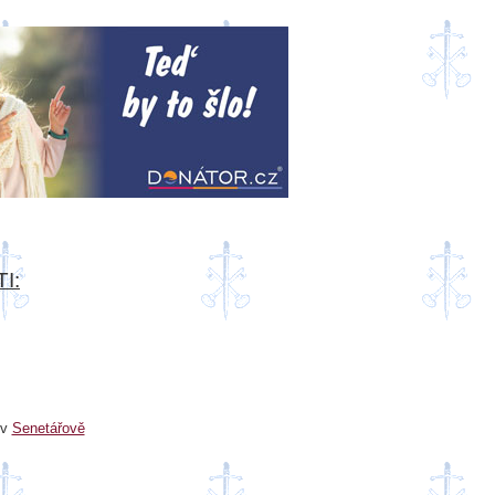
I:
 v
Senetářově