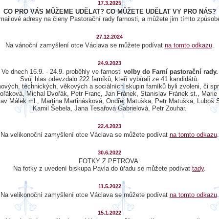
17.3.2025
CO PRO VÁS MŮŽEME UDĚLAT? CO MŮŽETE UDĚLAT VY PRO NÁS?
mailové adresy na členy Pastorační rady farnosti, a můžete jim tímto způsob
27.12.2024
Na vánoční zamyšlení otce Václava se můžete podívat
na tomto odkazu
.
24.9.2023
Ve dnech 16.9. - 24.9. proběhly ve farnosti
volby do Farní pastorační rady.
Svůj hlas odevzdalo 222 farníků, kteří vybírali ze 41 kandidátů.
mových, technických, věkových a sociálních skupin farníků byli zvoleni, či sp
ořáková, Michal Dvořák, Petr Franc, Jan Fránek, Stanislav Fránek st., Marie
slav Málek ml., Martina Martinásková, Ondřej Matuška, Petr Matuška, Luboš 
Kamil Šebela, Jana Tesařová Gabrielová, Petr Zouhar.
22.4.2023
Na velikonoční zamyšlení otce Václava se můžete podívat
na tomto odkazu
.
30.6.2022
FOTKY Z PETROVA:
Na fotky z uvedení biskupa Pavla do úřadu se můžete podívat
tady
.
11.5.2022
Na velikonoční zamyšlení otce Václava se můžete podívat
na tomto odkazu
.
15.1.2022