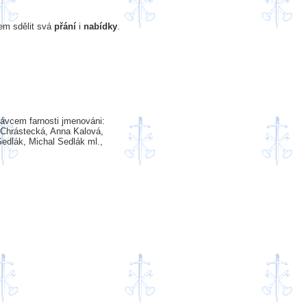
em sdělit svá
přání
i
nabídky
.
rávcem farnosti jmenováni:
 Chrástecká, Anna Kalová,
Sedlák, Michal Sedlák ml.,