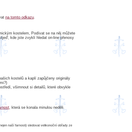
vat
na tomto odkazu
.
vnickým kostelem, Podívat se na něj můžete
jed', kde jste zvyklí hledat on-line přenosy
našich kostelů a kaplí zapůjčeny originály
emi?)
středí, všimnout si detailů, které obvykle
vnost
, která se konala minulou neděli.
(nejen naší farnosti) sledovat velikonoční obřady ze